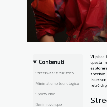
Vi piace 
Contenuti
questa mo
esplorare
Streetwear futuristico
speciale
inserisc
Minimalismo tecnologico
retrò di 
Sporty chic
Stre
Denim ovunque