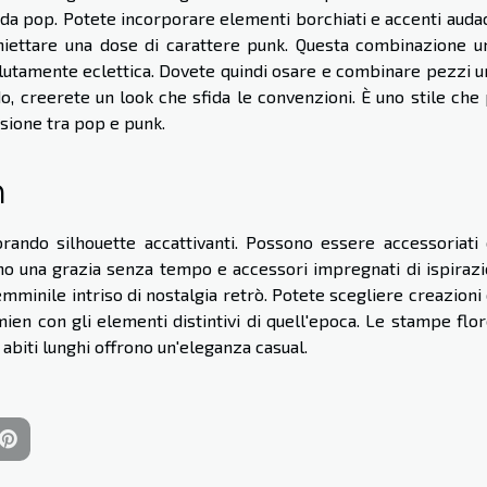
oda pop. Potete incorporare elementi borchiati e accenti audac
iniettare una dose di carattere punk. Questa combinazione u
olutamente eclettica. Dovete quindi osare e combinare pezzi un
do, creerete un look che sfida le convenzioni. È uno stile che
fusione tra pop e punk.
n
rando silhouette accattivanti. Possono essere accessoriati
cano una grazia senza tempo e accessori impregnati di ispiraz
femminile intriso di nostalgia retrò. Potete scegliere creazioni
n con gli elementi distintivi di quell'epoca. Le stampe flor
abiti lunghi offrono un'eleganza casual.