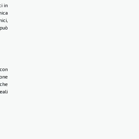
i in
nica
ici,
 può
 con
ione
 che
eali