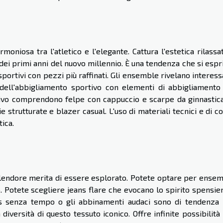
moniosa tra l'atletico e l'elegante. Cattura l'estetica rilassa
i dei primi anni del nuovo millennio. È una tendenza che si esp
portivi con pezzi più raffinati. Gli ensemble rivelano interess
 dell'abbigliamento sportivo con elementi di abbigliamento
tivo comprendono felpe con cappuccio e scarpe da ginnastica
 strutturate e blazer casual. L'uso di materiali tecnici e di co
tica.
splendore merita di essere esplorato. Potete optare per ense
ò. Potete scegliere jeans flare che evocano lo spirito spensie
ns senza tempo o gli abbinamenti audaci sono di tendenza
diversità di questo tessuto iconico. Offre infinite possibilità