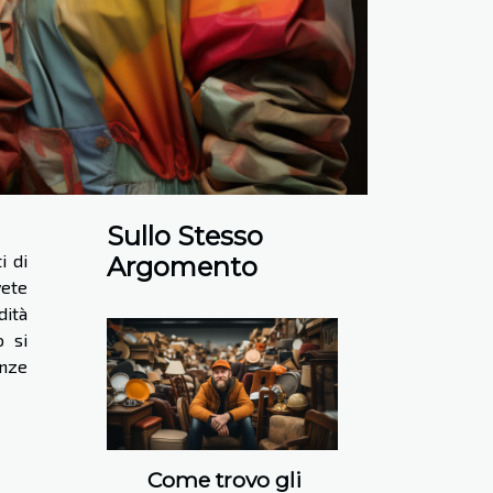
Sullo Stesso
i di
Argomento
vete
dità
o si
enze
Come trovo gli