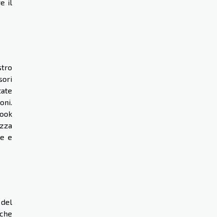
e il
stro
sori
tate
oni.
look
ezza
ce e
 del
 che