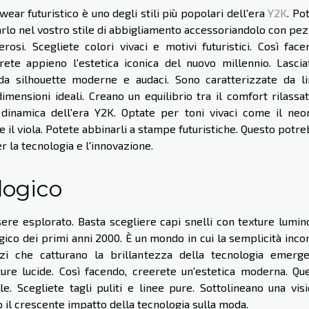
wear futuristico è uno degli stili più popolari dell'era
Y2K
. Po
rlo nel vostro stile di abbigliamento accessoriandolo con pez
erosi. Scegliete colori vivaci e motivi futuristici. Così face
ete appieno l'estetica iconica del nuovo millennio. Lascia
 da silhouette moderne e audaci. Sono caratterizzate da l
dimensioni ideali. Creano un equilibrio tra il comfort rilassa
 dinamica dell'era Y2K. Optate per toni vivaci come il neon
e il viola. Potete abbinarli a stampe futuristiche. Questo potr
r la tecnologia e l'innovazione.
logico
re esplorato. Basta scegliere capi snelli con texture lumin
gico dei primi anni 2000. È un mondo in cui la semplicità inco
zi che catturano la brillantezza della tecnologia emerg
ture lucide. Così facendo, creerete un'estetica moderna. Qu
ale. Scegliete tagli puliti e linee pure. Sottolineano una vis
 il crescente impatto della tecnologia sulla moda.