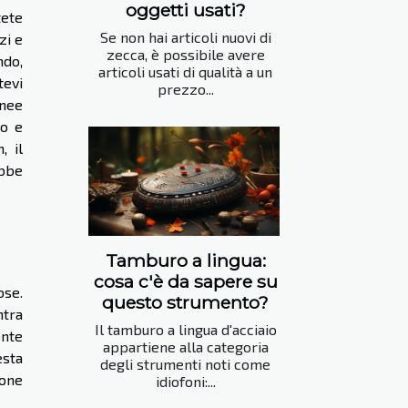
oggetti usati?
tete
Se non hai articoli nuovi di
zi e
zecca, è possibile avere
ndo,
articoli usati di qualità a un
tevi
prezzo...
inee
to e
, il
ebbe
Tamburo a lingua:
cosa c'è da sapere su
ose.
questo strumento?
ntra
Il tamburo a lingua d'acciaio
ente
appartiene alla categoria
esta
degli strumenti noti come
ione
idiofoni:...