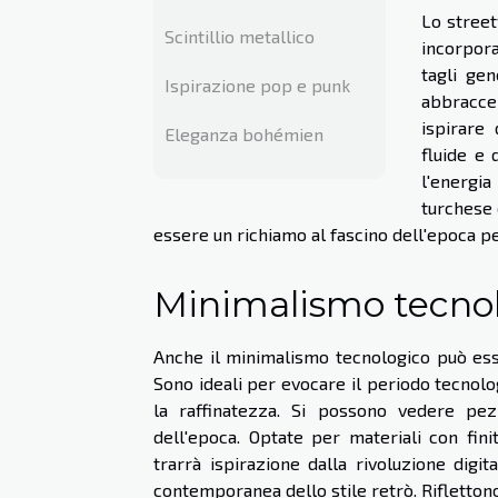
Lo street
Scintillio metallico
incorpora
tagli gen
Ispirazione pop e punk
abbraccer
ispirare
Eleganza bohémien
fluide e 
l'energia
turchese 
essere un richiamo al fascino dell'epoca pe
Minimalismo tecno
Anche il minimalismo tecnologico può esse
Sono ideali per evocare il periodo tecnolo
la raffinatezza. Si possono vedere pez
dell'epoca. Optate per materiali con fini
trarrà ispirazione dalla rivoluzione digit
contemporanea dello stile retrò. Riflettono