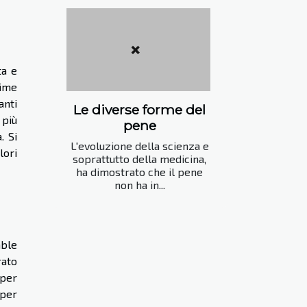
ta e
rime
anti
Le diverse forme del
 più
pene
. Si
L'evoluzione della scienza e
lori
soprattutto della medicina,
ha dimostrato che il pene
non ha in...
mble
rato
 per
 per