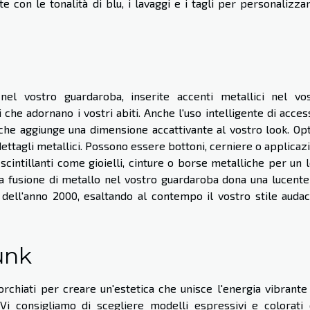
e con le tonalità di blu, i lavaggi e i tagli per personalizzar
o nel vostro guardaroba, inserite accenti metallici nel vo
i che adornano i vostri abiti. Anche l'uso intelligente di acces
o che aggiunge una dimensione accattivante al vostro look. Op
ettagli metallici. Possono essere bottoni, cerniere o applicazi
cintillanti come gioielli, cinture o borse metalliche per un 
 fusione di metallo nel vostro guardaroba dona una lucent
ia dell'anno 2000, esaltando al contempo il vostro stile auda
unk
rchiati per creare un'estetica che unisce l'energia vibrante
 Vi consigliamo di scegliere modelli espressivi e colorati