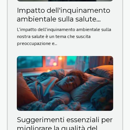
Impatto dell'inquinamento
ambientale sulla salute
respiratoria e come
L'impatto dell'inquinamento ambientale sulla
difendersi
nostra salute è un tema che suscita
preoccupazione e...
Suggerimenti essenziali per
migliorare la qualità del